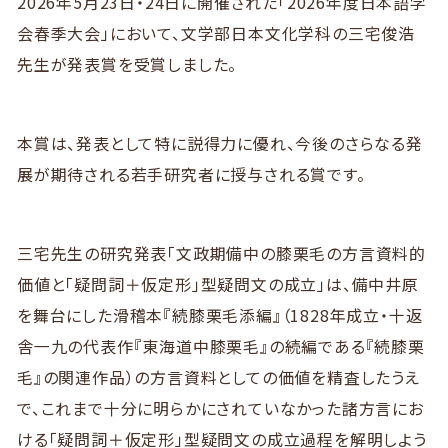
2026年5月23日・24日に開催された「2026年度日本語学
会春季大会」において、文学部日本文化学科の三宅俊浩
先生が発表賞を受賞しました。
本賞は、発表として特に説得力に優れ、今後のさらなる発
展が期待される若手研究者に授与される賞です。
三宅先生の研究発表「文政期備中の膝栗毛の方言資料的
価値と「疑問詞＋仮定形」型疑問文の成立」は、備中井原
を舞台にした滑稽本『続膝栗毛添編』（1828年成立・十返
舎一九の代表作『東海道中膝栗毛』の続編である『続膝栗
毛』の関連作品）の方言資料としての価値を精査したうえ
で、これまで十分に明らかにされていなかった諸方言にお
ける「疑問詞＋仮定形」型疑問文の成立過程を解明しよう