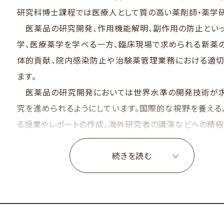
研究科博士課程では医療人として質の高い薬剤師・薬学研
医薬品の研究開発、作用機能解明、副作用の防止といっ
学、医療薬学を学べる一方、臨床現場で求められる新薬
体的貢献、院内感染防止や治験薬管理業務における適切
ます。
医薬品の研究開発においては世界水準の開発技術が求
究を進められるようにしています。国際的な視野を養える
る授業やレポートの作成、海外研究者の講演などへの積極
研究指導にあたっては複数領域の知見を応用できる豊か
続きを読む
導体制を整えています。
医療分子薬学と
医療機能薬学の最先端を包括
研究し博士課程にふさわしい
創造性と独創性