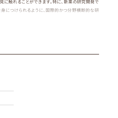
見に触れることができます。特に、新薬の研究開発で
を身につけられるように、国際的かつ分野横断的な研
チーム医療への主体的貢献、院内感染防止や治験薬
究を展開しています。
用できる創造性や独創性を養えるように、複数教員
な役割を果たせる人材を目指せるようにしています。
師・看護師などが対等な関係の中で互いに協力し合う
しています。一方、医薬品の適正使用や薬効の適正評
まっています。これらはいずれも薬剤師に寄せられる
変化する医療体制に適応できる新たな力を養っておく
医薬品の開発に貢献する必要もあります。
っても、20年経っても、社会の変化、薬学や医療の進
薬剤師です。特に地域が抱える高齢化やグローバル化