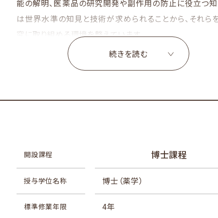
能の解明、医薬品の研究開発や副作用の防止に役立つ知
は世界水準の知見と技術が求められることから、それら
究に取り組める環境を整えています。
一方、臨床現場で求められる複数薬剤の適正服用指導、
続きを読む
管理業務における適切な実践力の養成につながる教育・研
研究指導にあたっては、大学院生が複数領域の知見を応
による指導体制を整え、新しい薬学研究を切り開く先導的
病気の治療は、医師を中心にした医療から、医師・薬剤
ことで患者本位の医療を提供する「チーム医療」へと転換
価を中心にした「医療薬学」に対する社会からの期待が高
博士課程
開設課程
社会的な期待といえ、薬剤師は日々進歩する医療技術や
必要があります。また、より高度な医療の提供や革新的な
博士（薬学）
授与学位名称
そこで、私たちが養成しようと考える薬剤師とは、10年経
化に対応でき、社会で長く活躍することができる高度専門
4年
標準修業年限