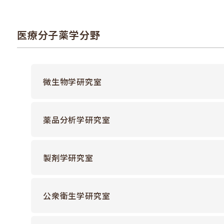
基礎薬学と医療系薬学を包括した総合的な薬学の学術を
薬学分野という基礎と医療機能薬学分野という臨床分野
医療分子薬学分野
ているわけではなく、各専門知識と技術を医療薬学の発展
医療分子薬学分野
微生物学研究室
多様化した疾病治療に対応できる高度かつ最新の医
呼応して新しい医療分子薬学の創設に貢献できる力を
分子論的・細胞生物学的思考の養成を重視しつつ、
薬品分析学研究室
河村 好章
教員名
教員情報はこちら
育・研究を行います。
KAWAMURA Yoshiaki
製剤学研究室
医療機能薬学分野
古野 忠秀
教員名
教員情報はこちら
教授
職位・学位
疾病原因解明に基づく医薬品の適正使用、医療薬剤
FURUNO Tadahide
公衆衛生学研究室
QOL支援、薬物動態と臨床効果、神経ネットワーク
山本 浩充
教員名
教員情報はこちら
教授
職位・学位
的に解明・改善し、医療機能薬学の発展に資する高度な
YAMAMOTO Hiromitsu