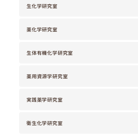
医療薬学と臨床薬学を有機的に結びつけられる高度な
富田 純子
教員名
教員情報はこちら
生化学研究室
佐藤 雅彦
教員名
教員情報はこちら
教授
職位・学位
TOMIDA Junko
薬品分析学研究室
公式HPはこちら
SATOU Masahiko
薬化学研究室
講師
職位・学位
武内 智春
早期修了制度を設置
教員名
教員情報はこちら
教授
職位・学位
製剤学研究室
公式HPはこちら
TAKEUCHI Tomoharu
優れた業績を上げた大学院生（社会人を含む）が、最短3
生体有機化学研究室
安池 修之
教員名
教員情報はこちら
教授
職位・学位
微生物学研究室
公式HPはこちら
薬剤師の社会人が修学できるように
YASUIKE Shuji
李 辰竜
教員名
教員情報はこちら
薬用資源学研究室
授業時間を設定
神野 伸一郎
教員名
教員情報はこち
教授
職位・学位
LEE Jinyong
社会で活躍する薬剤師にも最新の知見を学べるように門
KAMINO Shinichirou
原 敏文
教員名
教員情報はこちら
実践薬学研究室
専門科目は18時から開講しています。さらに申請により
准教授
職位・学位
中島 健一
教員名
教員情報はこちら
教授
職位・学位
HARA Toshifumi
職場等で受講する事も可能です。
NAKASHIMA Kenichi
松村 実生
教員名
教員情報はこちら
衛生化学研究室
講師
職位・学位
中村 暢彦
教員名
教授
職位・学位
長期履修制度を設置
公衆衛生学研究室
公式HPはこちら
MATSUMURA Mio