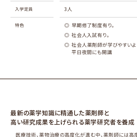
の問題をはじめ、社会全般の情報化や自動化などに対応
3人
入学定員
における造詣を深めた地域医療の中核になる高度専門薬
薬学研究科の人材育成の根幹は、薬学及び医療薬学に関
早期修了制度有り。
特色
能力を涵養することであり、「研究遂行能力の育成」と「
社会人入試有り。
に貢献できる薬学研究者及び医療薬学研究者の養成を目
社会人薬剤師が学びやすいよ
そのため、薬学及び医療薬学領域全般にわたる深い学
平日夜間にも開講
え、様々な問題に対して柔軟に対応できる能力を養成する
最新の薬学知識に精通した薬剤師と
高い研究成果を上げられる
薬学研究者を養成
医療技術、薬物治療の高度化が進む中、薬剤師には高度