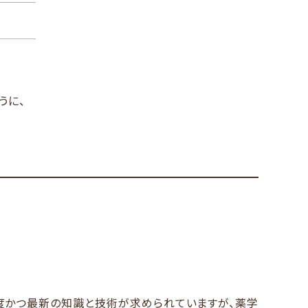
できる力を身につけた人材です。臨床や医療薬学分野
剤師を目指すことができます。
わる様々な新しい課題を自ら発見・解決できる研究
医療薬学における深い見識の修得」を両輪として、社会
的とします。
うに、
識と高度な専門性を持ち、創造性と独創性を兼ね備
ことを教育研究上の目的とします。
かつ最新の知識と技術が求められていますが、薬学