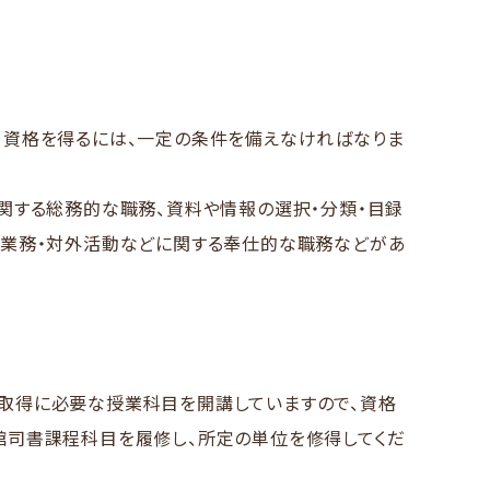
、​資格を​得るには、​一定の​条件を​備えなければなりま
関する​総務的な​職務、​資料や​情報の​選択・分類・目録
考業務・対外活動などに​関する​奉仕的な​職務などが​あ
格取得に​必要な​授業科目を​開講していますので、​資格
図書館司書課程科目を​履修し、​所定の​単位を​修得してくだ