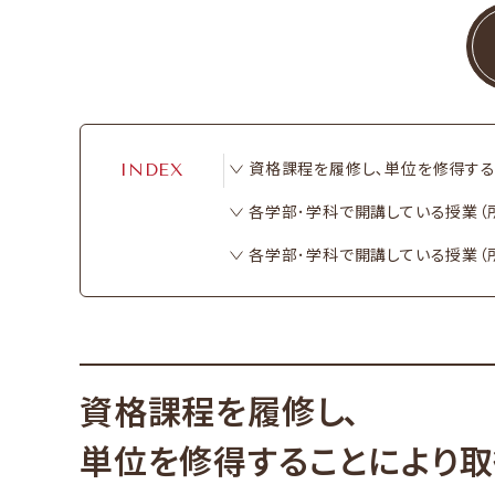
資格課程を​履修し､単位を​修得する
INDEX
各学部​･学科で​開講している​授業​
各学部​･学科で​開講している​授業
資格課程を​履修し､
単位を​修得する​ことに​よ