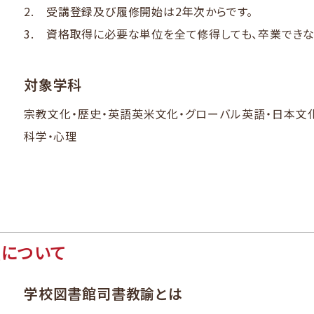
受講登録及び履修開始は2年次からです。
資格取得に​必要な​単位を​全て​修得しても、​卒業できなけ
対象学科
宗教文化・歴史・英語英米文化・グローバル英語・​日本文
科学・心理
について
学校図書館司書教諭とは​