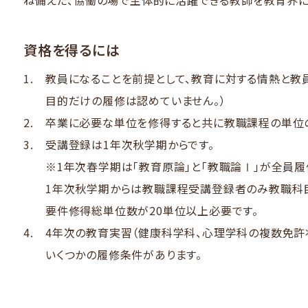
ね備えた、​協働の​場で​主体的に​活躍できる​教師を​教育界に
資格を​得るには​
教員に​なる​ことを​前提と​して、​教育に​対する​情熱と​
目的だけの​履修は​認めていません。​）
卒業に​必要な​単位を​修得すると​共に​教職課程の​単位の
受講登録は1年次秋学期からです。
※1年次春学期は「教育原論」と「教職論Ⅰ」が全員履
1年次秋学期からは教職課程受講登録者のみ教職科目
要件修得総単位数が20単位以上必要です。
4年次の教育実習（健康科学科、心理学科の複数免許
いくつかの履修条件があります。