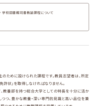
学校図書館司書教諭課程に​ついて
の​ために​設けられた​課程です。​教員志望者は、​所定
員免許状」を​取得しなければなりません。​
て、​教養部を​持つ総合大学と​しての​特長を​十分に​活か
しつつ、​豊かな​教養・深い​専門的見識と​高い​品位を​兼