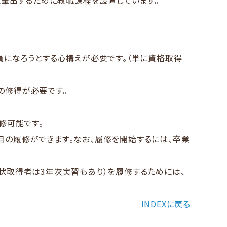
​輩出する​ために​教職課程を​設置しています。​
教員になろうと​する​心構えが​必要です。​（単に​資格取得
​修得が​必要です。​
修可能です。
の履修ができます。なお、履修を開始するには、卒業
状取得者は3年次実習もあり）を履修するためには、
INDEXに戻る