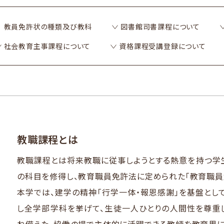
 教員免許状の​種類及び教科
図書館司書課程に​ついて
社会教育主事課程に​ついて
資格課程受講登録に​ついて
教職課程とは​
教職課程とは​将来教職に​従事しようとする​熱意を​持つ学生
の​科目を​修得し、​教育職員免許法に​定められた​「教育職
本学では、​建学の​精神​「行学一体​・報恩感謝」を​基盤と​し
し全学部​学科を​挙げて、​生徒一人​ひとりの​人間性を​尊重