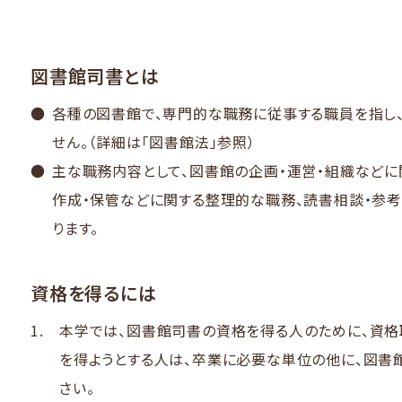
図書館司書とは​
各種の​図書館で、​専門的な​職務に​従事する​職員を​指し
せん。​（詳細は​「図書館法」​参照）​
主な​職務内容と​して、​図書館の​企画・運営・組織などに​
作成・保管などに​関する​整理的な​職務、​読書相談・参
ります。​
資格を​得るには
本学では、​図書館司書の​資格を​得る​人の​ために、​資
を​得ようとする​人は、​卒業に​必要な​単位の​他に、​
さい。​