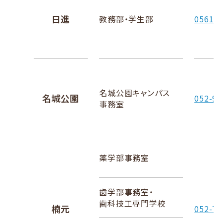
日進
教務部・学生部
0561-7
名城公園キャンパス
名城公園
052-91
事務室
薬学部事務室
歯学部事務室・
歯科技工専門学校
楠元
052-75