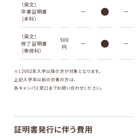
（英文）
卒業証明書
ー
ー
（本科）
（英文）
500
修了証明書
ー
ー
円
（専修科）
※1
2002年入学以降の方が対象となります。
上記入学年以前の対象の方は、
各キャンパス窓口までお問い合わせください。
証明書発行に伴う費用