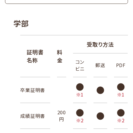
学部
受取り方法
証明書
料
名称
金
コン
郵送
PDF
ビニ
卒業証明書
※1
※1
200
成績証明書
円
※2
※2