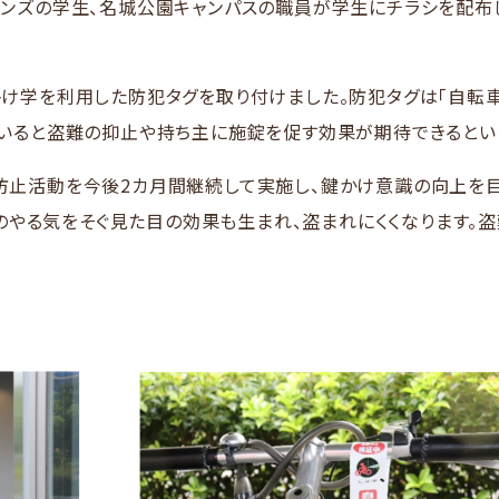
ンズの学生、名城公園キャンパスの職員が学生にチラシを配布し
け学を利用した防犯タグを取り付けました。防犯タグは「自転車
ていると盗難の抑止や持ち主に施錠を促す効果が期待できるとい
防止活動を今後2カ月間継続して実施し、鍵かけ意識の向上を目
盗犯のやる気をそぐ見た目の効果も生まれ、盗まれにくくなります