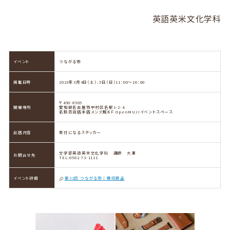
英語英米文化学科
イベント
つながる市
掲載日時
2023年3月4日（土）、5日（日）11：00～16：00
〒450-8505
開催場所
愛知県名古屋市中村区名駅1-2-4
名鉄百貨店本店メンズ館６Ｆ OpenMUJIイベントスペース
出店内容
寄付になるステッカー
文学部英語英米文化学科 講師 大澤
お問合せ先
TEL:0561-73-1111
イベント詳細
第32回 つながる市｜無印良品