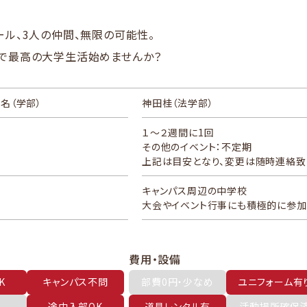
ール、3人の仲間、無限の可能性。
で最高の大学生活始めませんか？
長名
（学部）
神田桂（法学部）
１～２週間に1回
その他のイベント：不定期
上記は目安となり、変更は随時連絡致し
キャンパス周辺の中学校
大会やイベント行事にも積極的に参加
費用・設備
K
キャンパス不問
部費0円・少なめ
ユニフォーム有
途中入部OK
道具レンタル有
活動場所確保