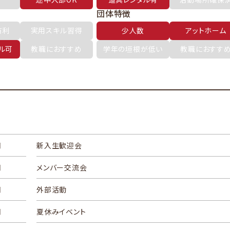
団体特徴
有利
実用スキル習得
少人数
アットホーム
ル可
教職におすすめ
学年の垣根が低い
教職におすす
月
新入生歓迎会
月
メンバー交流会
月
外部活動
月
夏休みイベント