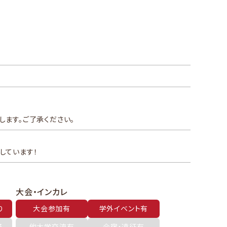
ます。ご了承ください。
しています！
大会・インカレ
り
大会参加有
学外イベント有
済
他大学交流有
合宿・遠征有