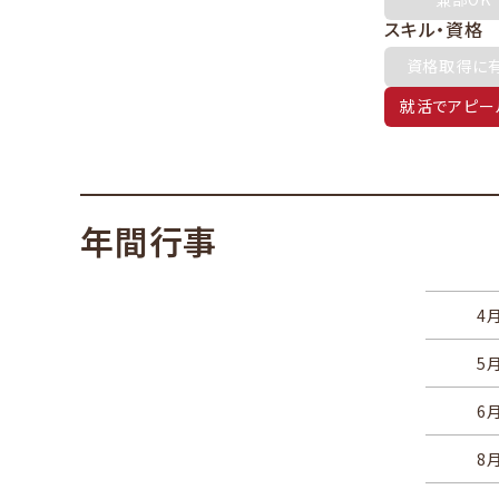
スキル・資格
資格取得に
就活でアピー
年間行事
4
5
6
8