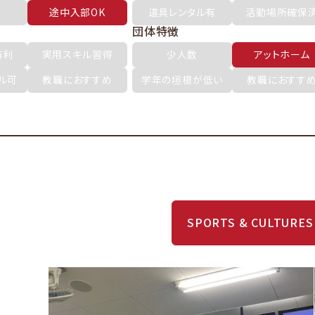
途中入部OK
道具レンタル有
活動場所確保
団体特徴
有利
実用スキル習得
少人数
アットホーム
ル可
教職におすすめ
学年の垣根が低い
教職におすす
SPORTS & CULTURES