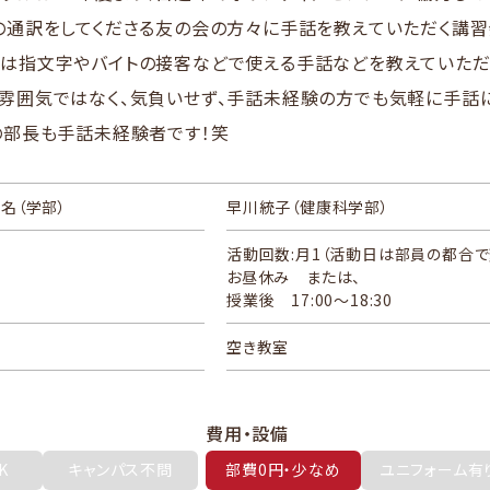
の通訳をしてくださる友の会の方々に手話を教えていただく講習
は指文字やバイトの接客などで使える手話などを教えていただ
雰囲気ではなく、気負いせず、手話未経験の方でも気軽に手話
の部長も手話未経験者です！笑
長名
（学部）
早川統子（健康科学部）
活動回数:月1（活動日は部員の都合で
お昼休み または、
授業後 17:00〜18:30
空き教室
費用・設備
K
キャンパス不問
部費0円・少なめ
ユニフォーム有