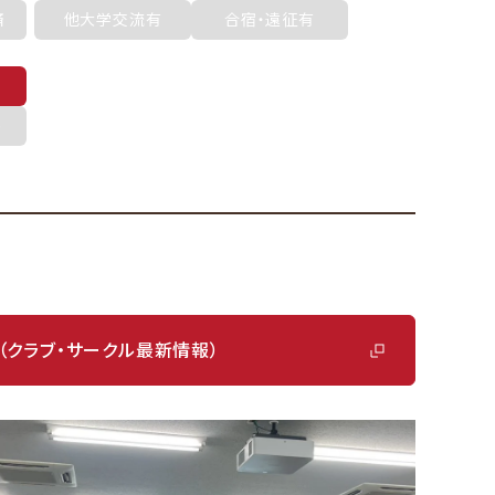
済
他大学交流有
合宿・遠征有
め
（クラブ・サークル最新情報）